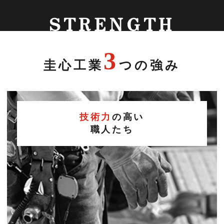
3
圭心工業
つの強み
技術力
の高い
職人たち