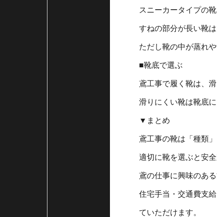
スニーカータイプの靴
すねの部分が長い靴は
ただし靴の中が蒸れや
■靴底で選ぶ
鳶工事で履く靴は、滑
滑りにくい靴は靴底に
▼まとめ
鳶工事の靴は「種類」
適切に靴を選ぶと安全
鳶の仕事に興味のある
住宅手当・交通費支給
ていただけます。