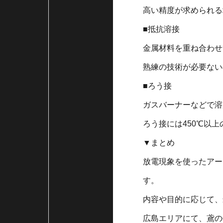
高い精度が求められる
■抵抗溶接
金属材料を重ね合わせ
熟練の技術が必要ない
■ろう接
ガスバーナーなどで溶
ろう接には450℃以
▼まとめ
放電現象を使ったアー
す。
内容や目的に応じて、
広島エリアにて、鳶の